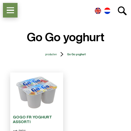
Go Go yoghurt
producten
Go Go yoghurt
GOGO FR YOGHURT
ASSORTI
art: 2101